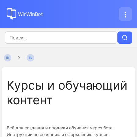
WinWinBot
Курсы и обучающий
контент
Всё для создания и продажи обучения через бота.
Инструкции по созданию и оформлению курсов,