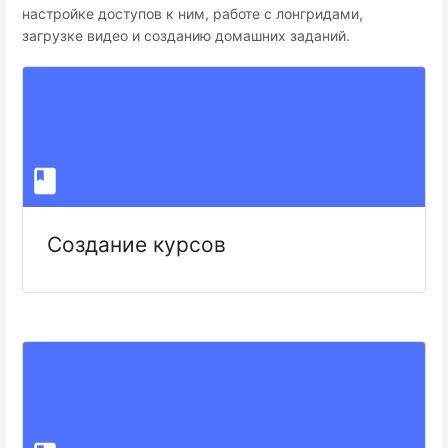
настройке доступов к ним, работе с лонгридами,
загрузке видео и созданию домашних заданий.
Создание курсов