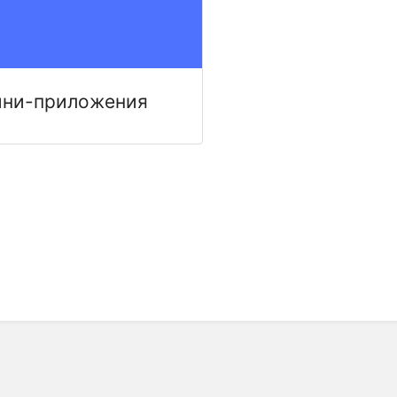
ни-приложения