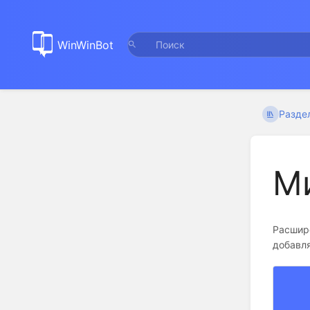
WinWinBot
Разде
М
Расшире
добавля