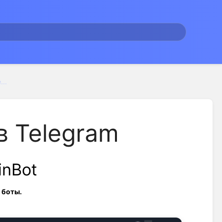
...
в Telegram
inBot
 боты.