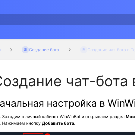
и
Создание бота
Создание чат-бота в Te
Создание чат-бота 
ачальная настройка в WinW
Заходим в личный кабинет WinWinBot и открываем раздел 
Мои
Нажимаем кнопку 
Добавить бота.