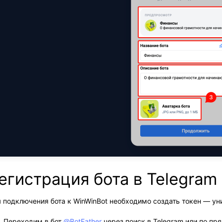
егистрация бота в Telegram
 подключения бота к WinWinBot необходимо создать токен — ун
Переходим в бот 
@BotFather
 через поиск в Telegram или по пр