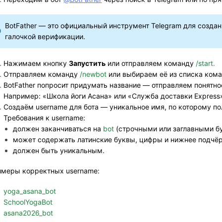
BotFather — это официальный инструмент Telegram для созда
галочкой верификации.
Нажимаем кнопку 
Запустить
 или отправляем команду 
/start.
Отправляем команду 
/newbot
 или выбираем её из списка кома
BotFather попросит придумать название — отправляем понятное
Например: «Школа йоги Асана» или «Служба доставки Express
Создаём username для бота — уникальное имя, по которому пол
Требования к username:
должен заканчиваться на 
bot
 (строчными или заглавными б
может содержать латинские буквы, цифры и нижнее подчёр
должен быть уникальным.
меры корректных username:
yoga_asana_bot
SchoolYogaBot
asana2026_bot