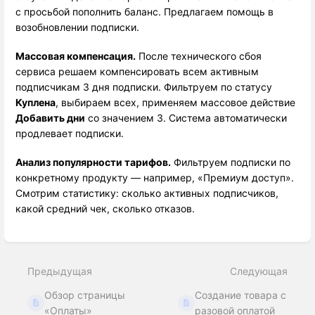
с просьбой пополнить баланс. Предлагаем помощь в
возобновлении подписки.
Массовая компенсация.
 После технического сбоя 
сервиса решаем компенсировать всем активным 
подписчикам 3 дня подписки. Фильтруем по статусу 
Куплена
, выбираем всех, применяем массовое действие 
Добавить дни
 со значением 3. Система автоматически 
продлевает подписки.
Анализ популярности тарифов.
 Фильтруем подписки по 
конкретному продукту — например, «Премиум доступ». 
Смотрим статистику: сколько активных подписчиков, 
какой средний чек, сколько отказов. 
Войти
в
режим
Предыдущая
Следующая
выбора
раздела
Обзор страницы
Создание товара с
«Оплаты»
разовой оплатой